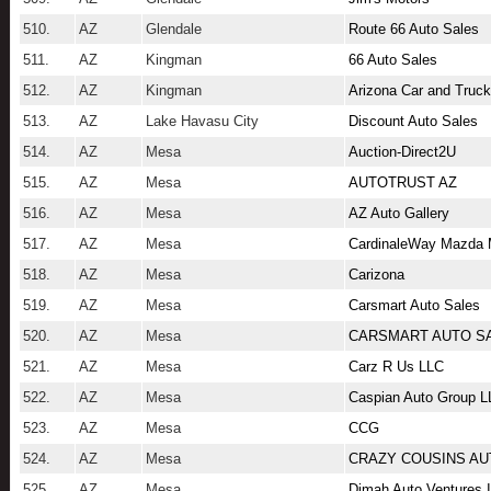
510.
AZ
Glendale
Route 66 Auto Sales
511.
AZ
Kingman
66 Auto Sales
512.
AZ
Kingman
Arizona Car and Truc
513.
AZ
Lake Havasu City
Discount Auto Sales
514.
AZ
Mesa
Auction-Direct2U
515.
AZ
Mesa
AUTOTRUST AZ
516.
AZ
Mesa
AZ Auto Gallery
517.
AZ
Mesa
CardinaleWay Mazda
518.
AZ
Mesa
Carizona
519.
AZ
Mesa
Carsmart Auto Sales
520.
AZ
Mesa
CARSMART AUTO SA
521.
AZ
Mesa
Carz R Us LLC
522.
AZ
Mesa
Caspian Auto Group L
523.
AZ
Mesa
CCG
524.
AZ
Mesa
CRAZY COUSINS AU
525.
AZ
Mesa
Dimah Auto Ventures 