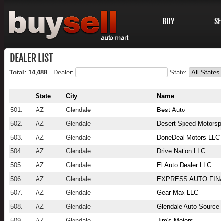
BUY
SE
DEALER LIST
Total: 14,488
Dealer:
State:
State
City
Name
501.
AZ
Glendale
Best Auto
502.
AZ
Glendale
Desert Speed Motorsp
503.
AZ
Glendale
DoneDeal Motors LLC
504.
AZ
Glendale
Drive Nation LLC
505.
AZ
Glendale
El Auto Dealer LLC
506.
AZ
Glendale
EXPRESS AUTO FIN
507.
AZ
Glendale
Gear Max LLC
508.
AZ
Glendale
Glendale Auto Source
509.
AZ
Glendale
Jim's Motors