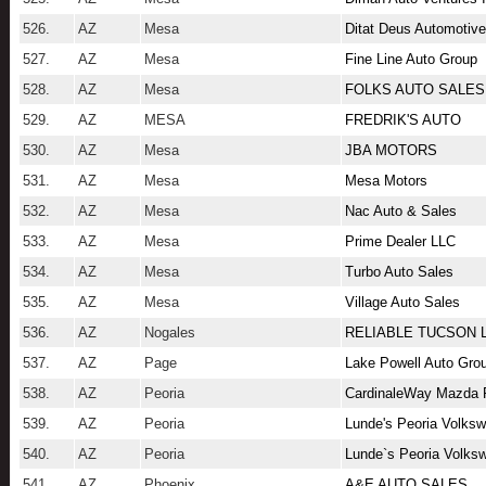
526.
AZ
Mesa
Ditat Deus Automotiv
527.
AZ
Mesa
Fine Line Auto Group
528.
AZ
Mesa
FOLKS AUTO SALES
529.
AZ
MESA
FREDRIK'S AUTO
530.
AZ
Mesa
JBA MOTORS
531.
AZ
Mesa
Mesa Motors
532.
AZ
Mesa
Nac Auto & Sales
533.
AZ
Mesa
Prime Dealer LLC
534.
AZ
Mesa
Turbo Auto Sales
535.
AZ
Mesa
Village Auto Sales
536.
AZ
Nogales
RELIABLE TUCSON 
537.
AZ
Page
Lake Powell Auto Gro
538.
AZ
Peoria
CardinaleWay Mazda 
539.
AZ
Peoria
Lunde's Peoria Volks
540.
AZ
Peoria
Lunde`s Peoria Volks
541.
AZ
Phoenix
A&E AUTO SALES