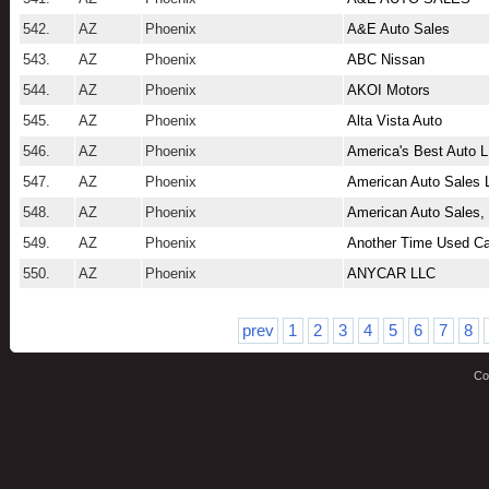
542.
AZ
Phoenix
A&E Auto Sales
543.
AZ
Phoenix
ABC Nissan
544.
AZ
Phoenix
AKOI Motors
545.
AZ
Phoenix
Alta Vista Auto
546.
AZ
Phoenix
America's Best Auto 
547.
AZ
Phoenix
American Auto Sales 
548.
AZ
Phoenix
American Auto Sales
549.
AZ
Phoenix
Another Time Used Ca
550.
AZ
Phoenix
ANYCAR LLC
prev
1
2
3
4
5
6
7
8
Co